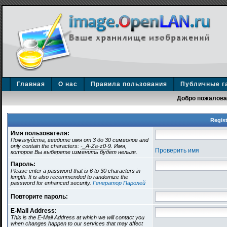
Главная
О нас
Правила пользования
Публичные г
Добро пожаловат
Regist
Имя пользователя:
Пожалуйста, введите имя от 3 до 30 символов and
only contain the characters:
-_A-Za-z0-9
. Имя,
Проверить имя
которое Вы выберете изменить будет нельзя.
Пароль:
Please enter a password that is 6 to 30 characters in
length. It is also recommended to randomize the
password for enhanced security.
Генератор Паролей
Повторите пароль:
E-Mail Address:
This is the E-Mail Address at which we will contact you
when changes happen to our services that may affect