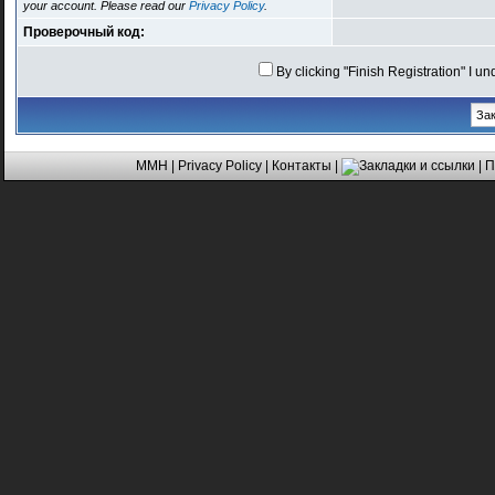
your account. Please read our
Privacy Policy
.
Проверочный код:
By clicking "Finish Registration" I u
MMH
|
Privacy Policy
|
Контакты
|
| 