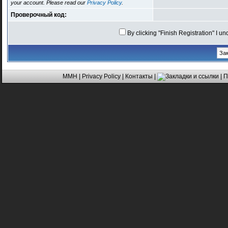
your account. Please read our
Privacy Policy
.
Проверочный код:
By clicking "Finish Registration" I u
MMH
|
Privacy Policy
|
Контакты
|
| 