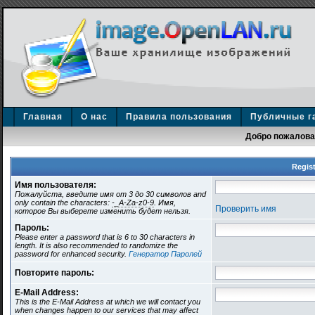
Главная
О нас
Правила пользования
Публичные г
Добро пожаловат
Regist
Имя пользователя:
Пожалуйста, введите имя от 3 до 30 символов and
only contain the characters:
-_A-Za-z0-9
. Имя,
Проверить имя
которое Вы выберете изменить будет нельзя.
Пароль:
Please enter a password that is 6 to 30 characters in
length. It is also recommended to randomize the
password for enhanced security.
Генератор Паролей
Повторите пароль:
E-Mail Address:
This is the E-Mail Address at which we will contact you
when changes happen to our services that may affect