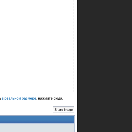
а
в реальном размере
, нажмите сюда.
Share Image