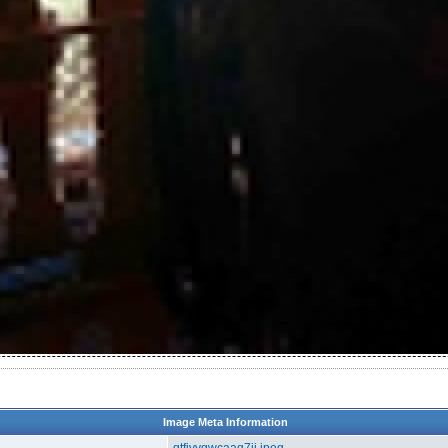
Image Meta Information
gtfjvvgwcaag7ii.jpeg